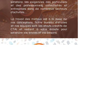
satisfaire les exigences des particuliers
et des professionnels,
collectivités et
entreprises dans de nombreux secteurs
d'activités....
Le travail des métaux est à la base de
nos conceptions.
Notre bureau d'études
et nos équipes sont les atouts créatifs de
CTAI et
restent à votre écoute pour
satisfaire vos envies et vos besoins.
CTAI
Z.A. de Bacoue
2B, Avenue de Bordeaux