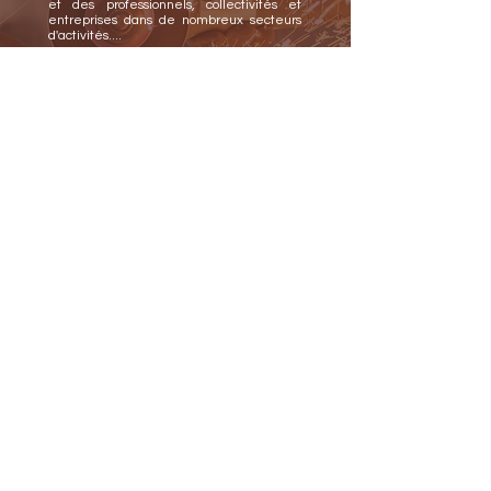
et des professionnels,
collectivités et
entreprises dans de nombreux secteurs
d'activités....
Le travail des métaux est à la base de
nos conceptions.
Notre bureau d'études
et nos équipes sont les atouts créatifs de
CTAI et
restent à votre écoute pour
satisfaire vos envies et vos besoins.
CTAI
Z.A. de Bacoue
2B, Avenue de Bordeaux