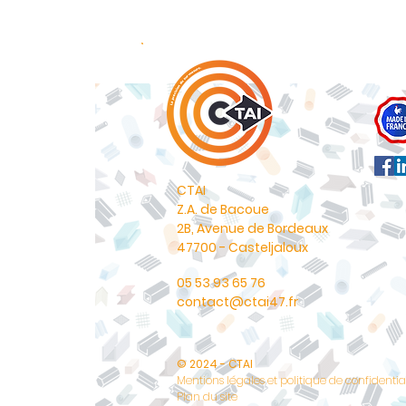
CTAI
Z.A. de Bacoue
2B, Avenue de Bordeaux
47700 - Casteljaloux
05 53 93 65 76
contact@ctai47.fr
© 2024 - CTAI
Mentions légales et politique de confidentia
Plan du site