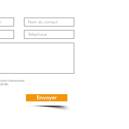
oient transmises
mande.
Envoyer