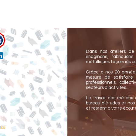
Dans nos ateliers de 
imaginons, fabriquons
métalliques façonnés
pa
Grâce à nos 20 années 
mesure de satisfaire 
professionnels,
collect
secteurs d'activités....
Le travail des métaux 
bureau d'études et nos 
et
restent à votre écoute
lité